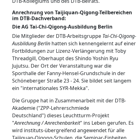
DTB-Kollegiums und des DTB-Beirats.
Anrechnung von Taijiquan-Qigong-Teilbereichen
im DTB-Dachverband:
Die AG Tai-Chi-Qigong-Ausbildung Berlin
Die Mitglieder der DTB-Arbeitsgruppe
Tai-Chi-Qigong-
Ausbildung Berlin
hatten sich kennengelernt auf einer
Fortbildungen zur Lizenz-Verlängerung mit Toby
Threadgill, Oberhaupt des Shindo Yoshin Ryu
Jujutsu. Der Ort der Veranstaltung war die
Sporthalle der Fanny-Hensel-Grundschule in der
Schöneberger Straße 23 - 24. Sie bildet seit langem
ein "internationales SYR-Mekka".
Die Gruppe hat in Zusammenarbeit mit der
DTB-
Akademie ("ZPP-Lehrerschmiede
Deutschland")
dieses
Leuchtturm-Projekt
"
Anrechnung / Anrechenbarkeit
" ins Leben gerufen. Es
wird instituts-übergreifend angewendet für alle
Taijiquan-Qigong-Schulen, die Seminar-Einheiten